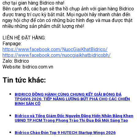
chợ tại gian hàng Bidrico nha!
Bên cạnh đó, các bạn sẽ tha hồ chụp ảnh với gian hàng Bidrico
được trang trí cực kỳ bắt mắt. Mọi người hãy nhanh chân đến
ngay hội chợ để còn có những bức hình đẹp và mua được thật
nhiều những sản phẩm chất lượng nhé!
LIÊN HỆ ĐẶT HÀNG:
Fanpage:
https://www.facebook.com/NuocGiaiKhatBidrico/
https://www.facebook.com/nuocgiaikhatbidricobh/
Zalo: Bidrico
Website: bidrico.com.vn
Tin tức khác:
BIDRICO ĐỒNG HÀNH CÙNG CHUNG KẾT GIẢI BÓNG ĐÁ
TPG6V6 2026: TIẾP NĂNG LƯỢNG BỨT PHÁ CHO CÁC CHIẾN
BINH SÂN CỎ
Bidrico và Tổng Giám Đốc Nguyễn Đặng Hiến Nhận Bằng Khen
UBND TP.HCM Trong Phong Trào Thi Đua Đổi Mới Sáng Tạo
Bidrico Chào Đón Top 9 HUTECH Startup Wings 2026