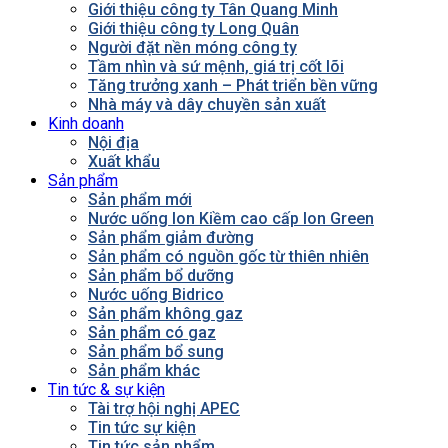
Giới thiệu công ty Tân Quang Minh
Giới thiệu công ty Long Quân
Người đặt nền móng công ty
Tầm nhìn và sứ mệnh, giá trị cốt lõi
Tăng trưởng xanh – Phát triển bền vững
Nhà máy và dây chuyền sản xuất
Kinh doanh
Nội địa
Xuất khẩu
Sản phẩm
Sản phẩm mới
Nước uống Ion Kiềm cao cấp Ion Green
Sản phẩm giảm đường
Sản phẩm có nguồn gốc từ thiên nhiên
Sản phẩm bổ dưỡng
Nước uống Bidrico
Sản phẩm không gaz
Sản phẩm có gaz
Sản phẩm bổ sung
Sản phẩm khác
Tin tức & sự kiện
Tài trợ hội nghị APEC
Tin tức sự kiện
Tin tức sản phẩm