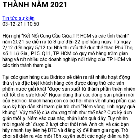
THÀNH NĂM 2021
Tin tức sự kiện
03-12-21 | 10:50
Hội nghị “Kết Nối Cung Cầu Giữa,TP. HCM và các tỉnh thành”
năm 2021 sẽ diễn ra từ 8 giờ đến 22 giờ hằng ngày. Từ ngày
2/12 đến ngày 5/12 tại Nhà thi đấu thể dục thể thao Phú Thọ,
số 1 Lữ Gia , P15, Q11, TP. HCM có quy mô hàng trăm gian
hàng và rất nhiều các doanh nghiệp nổi tiếng của TP HCM và
các tỉnh thành tham gia.
Tại các gian hàng của Bidrico sẽ diễn ra rất nhiều hoạt động
thú vị và đặc biệt khách hàng còn được dùng thử các sản
phẩm nước giải khát “được sản xuất từ thành phần thiên nhiên
rất tốt cho sức khoẻ” Ngoài dùng thử các dòng sản phẩm mới
của Bidrico, khách hàng còn có cơ hội nhận về những phần quà
cực kỳ hấp dẫn khi tham gia trò chơi “Ném vòng, rinh ngay quà
khủng”. Vậy thể lệ của chương trình như thế nào? Cực kỳ đơn
giản thôi ạ. Ném vào quà nào, nhận luôn quà đấy. Tuy nhiên
mỗi người chỉ được 2 lượt chơi thôi nhé. Anh chị và các bạn
hãy nhanh tay liên hệ BTC và đăng ký để tham gia ngay. Trò
chơi sẽ diễn ra vào mỗi 18h xuyên suốt các ngày diễn ra hội