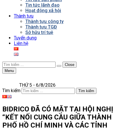
Tin tức lãnh đạo
Hoạt động xã hội
Thành tựu
Thành tựu công ty
Thành tựu TGĐ
Sở hữu trí tuệ
Tuyển dụng
Liên hệ
Close
Menu
THỨ 5 - 6/8/2026
Tìm kiếm
Tìm kiếm
BIDRICO ĐÃ CÓ MẶT TẠI HỘI NGHỊ
“KẾT NỐI CUNG CẦU GIỮA THÀNH
PHỐ HỒ CHÍ MINH VÀ CÁC TỈNH