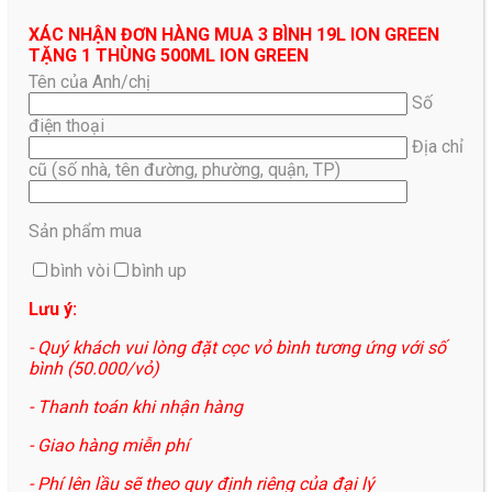
XÁC NHẬN ĐƠN HÀNG MUA 3 BÌNH 19L ION GREEN
TẶNG 1 THÙNG 500ML ION GREEN
Tên của Anh/chị
Số
điện thoại
Địa chỉ
cũ (số nhà, tên đường, phường, quận, TP)
Sản phẩm mua
bình vòi
bình up
Lưu ý:
- Quý khách vui lòng đặt cọc vỏ bình tương ứng với số
bình (50.000/vỏ)
- Thanh toán khi nhận hàng
- Giao hàng miễn phí
- Phí lên lầu sẽ theo quy định riêng của đại lý