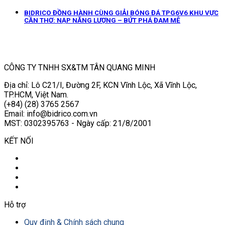
BIDRICO ĐỒNG HÀNH CÙNG GIẢI BÓNG ĐÁ TPG6V6 KHU VỰC
CẦN THƠ: NẠP NĂNG LƯỢNG – BỨT PHÁ ĐAM MÊ
CÔNG TY TNHH SX&TM TÂN QUANG MINH
Địa chỉ: Lô C21/I, Đường 2F, KCN Vĩnh Lộc, Xã Vĩnh Lộc,
TP.HCM, Việt Nam.
(+84) (28) 3765 2567
Email: info@bidrico.com.vn
MST: 0302395763 - Ngày cấp: 21/8/2001
KẾT NỐI
Hỗ trợ
Quy định & Chính sách chung