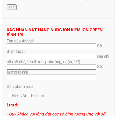
XÁC NHẬN ĐẶT HÀNG NƯỚC ION KIỀM ION GREEN
BÌNH 19L
Tên của Anh/chị
Số
điện thoại
Địa chỉ
cũ (số nhà, tên đường, phường, quận, TP)
Số
lượng (bình)
Sản phẩm mua
bình vòi
bình up
Lưu ý:
- Quý khách vui lòng đặt cọc vỏ bình tương ứng với số