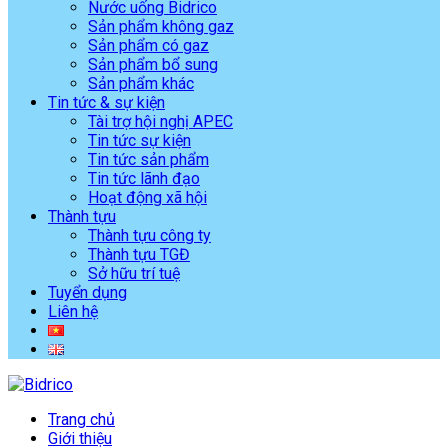
Nước uống Bidrico
Sản phẩm không gaz
Sản phẩm có gaz
Sản phẩm bổ sung
Sản phẩm khác
Tin tức & sự kiện
Tài trợ hội nghị APEC
Tin tức sự kiện
Tin tức sản phẩm
Tin tức lãnh đạo
Hoạt động xã hội
Thành tựu
Thành tựu công ty
Thành tựu TGĐ
Sở hữu trí tuệ
Tuyển dụng
Liên hệ
Trang chủ
Giới thiệu