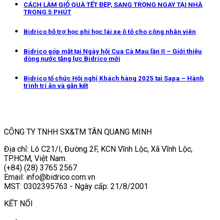
CÁCH LÀM GIỎ QUÀ TẾT ĐẸP, SANG TRỌNG NGAY TẠI NHÀ
TRONG 5 PHÚT
Bidrico hỗ trợ học phí học lái xe ô tô cho công nhân viên
Bidrico góp mặt tại Ngày hội Cua Cà Mau lần II – Giới thiệu
dòng nước tăng lực Bidrico mới
Bidrico tổ chức Hội nghị Khách hàng 2025 tại Sapa – Hành
trình tri ân và gắn kết
CÔNG TY TNHH SX&TM TÂN QUANG MINH
Địa chỉ: Lô C21/I, Đường 2F, KCN Vĩnh Lộc, Xã Vĩnh Lộc,
TP.HCM, Việt Nam.
(+84) (28) 3765 2567
Email: info@bidrico.com.vn
MST: 0302395763 - Ngày cấp: 21/8/2001
KẾT NỐI