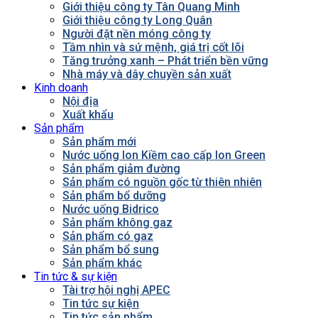
Giới thiệu công ty Tân Quang Minh
Giới thiệu công ty Long Quân
Người đặt nền móng công ty
Tầm nhìn và sứ mệnh, giá trị cốt lõi
Tăng trưởng xanh – Phát triển bền vững
Nhà máy và dây chuyền sản xuất
Kinh doanh
Nội địa
Xuất khẩu
Sản phẩm
Sản phẩm mới
Nước uống Ion Kiềm cao cấp Ion Green
Sản phẩm giảm đường
Sản phẩm có nguồn gốc từ thiên nhiên
Sản phẩm bổ dưỡng
Nước uống Bidrico
Sản phẩm không gaz
Sản phẩm có gaz
Sản phẩm bổ sung
Sản phẩm khác
Tin tức & sự kiện
Tài trợ hội nghị APEC
Tin tức sự kiện
Tin tức sản phẩm