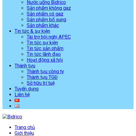
Nước uống Bidrico
Sản phẩm không gaz
Sản phẩm có gaz
Sản phẩm bổ sung
Sản phẩm khác
Tin tức & sự kiện
Tài trợ hội nghị APEC
Tin tức sự kiện
Tin tức sản phẩm
Tin tức lãnh đạo
Hoạt động xã hội
Thành tựu
Thành tựu công ty
Thành tựu TGĐ
Sở hữu trí tuệ
Tuyển dụng
Liên hệ
Trang chủ
Giới thiệu