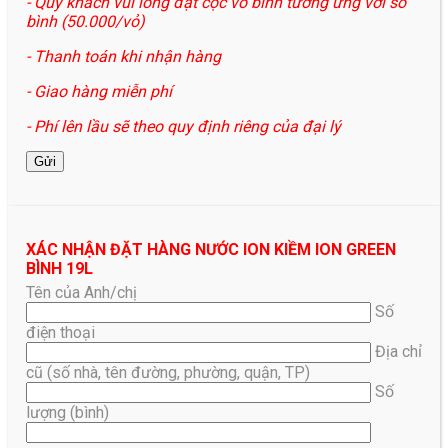
- Quý khách vui lòng đặt cọc vỏ bình tương ứng với số
bình (50.000/vỏ)
- Thanh toán khi nhận hàng
- Giao hàng miễn phí
- Phí lên lầu sẽ theo quy định riêng của đại lý
XÁC NHẬN ĐẶT HÀNG NƯỚC ION KIỀM ION GREEN
BÌNH 19L
Tên của Anh/chị
Số
điện thoại
Địa chỉ
cũ (số nhà, tên đường, phường, quận, TP)
Số
lượng (bình)