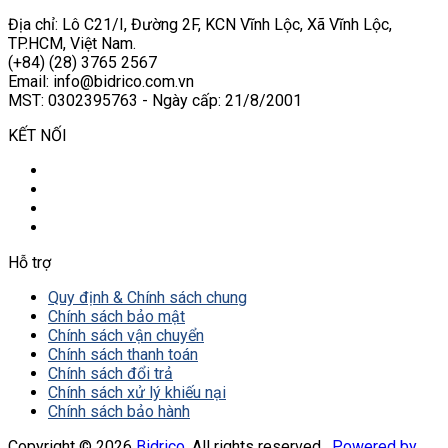
Địa chỉ: Lô C21/I, Đường 2F, KCN Vĩnh Lộc, Xã Vĩnh Lộc,
TP.HCM, Việt Nam.
(+84) (28) 3765 2567
Email: info@bidrico.com.vn
MST: 0302395763 - Ngày cấp: 21/8/2001
KẾT NỐI
Hỗ trợ
Quy định & Chính sách chung
Chính sách bảo mật
Chính sách vận chuyển
Chính sách thanh toán
Chính sách đổi trả
Chính sách xử lý khiếu nại
Chính sách bảo hành
Copyright © 2026
Bidrico
, All rights reserved.
Powered by