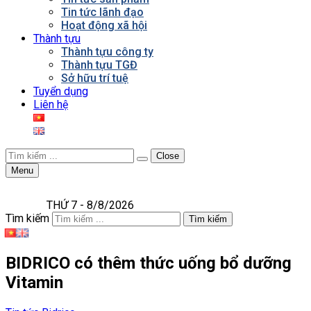
Tin tức lãnh đạo
Hoạt động xã hội
Thành tựu
Thành tựu công ty
Thành tựu TGĐ
Sở hữu trí tuệ
Tuyển dụng
Liên hệ
Close
Menu
THỨ 7 - 8/8/2026
Tìm kiếm
Tìm kiếm
BIDRICO có thêm thức uống bổ dưỡng
Vitamin