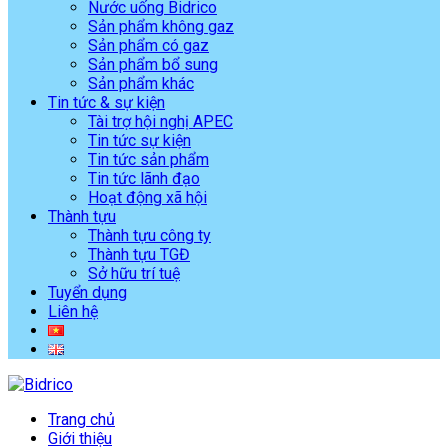
Nước uống Bidrico
Sản phẩm không gaz
Sản phẩm có gaz
Sản phẩm bổ sung
Sản phẩm khác
Tin tức & sự kiện
Tài trợ hội nghị APEC
Tin tức sự kiện
Tin tức sản phẩm
Tin tức lãnh đạo
Hoạt động xã hội
Thành tựu
Thành tựu công ty
Thành tựu TGĐ
Sở hữu trí tuệ
Tuyển dụng
Liên hệ
Trang chủ
Giới thiệu