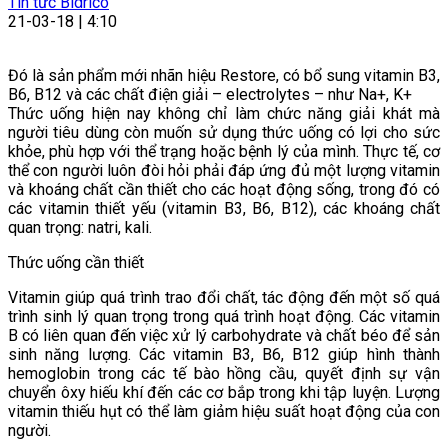
Tin tức Bidrico
21-03-18 | 4:10
Đó là sản phẩm mới nhãn hiệu Restore, có bổ sung vitamin B3,
B6, B12 và các chất điện giải – electrolytes – như Na+, K+
Thức uống hiện nay không chỉ làm chức năng giải khát mà
người tiêu dùng còn muốn sử dụng thức uống có lợi cho sức
khỏe, phù hợp với thể trạng hoặc bệnh lý của mình. Thực tế, cơ
thể con người luôn đòi hỏi phải đáp ứng đủ một lượng vitamin
và khoáng chất cần thiết cho các hoạt động sống, trong đó có
các vitamin thiết yếu (vitamin B3, B6, B12), các khoáng chất
quan trọng: natri, kali.
Thức uống cần thiết
Vitamin giúp quá trình trao đổi chất, tác động đến một số quá
trình sinh lý quan trọng trong quá trình hoạt động. Các vitamin
B có liên quan đến việc xử lý carbohydrate và chất béo để sản
sinh năng lượng. Các vitamin B3, B6, B12 giúp hình thành
hemoglobin trong các tế bào hồng cầu, quyết định sự vận
chuyển ôxy hiếu khí đến các cơ bắp trong khi tập luyện. Lượng
vitamin thiếu hụt có thể làm giảm hiệu suất hoạt động của con
người.