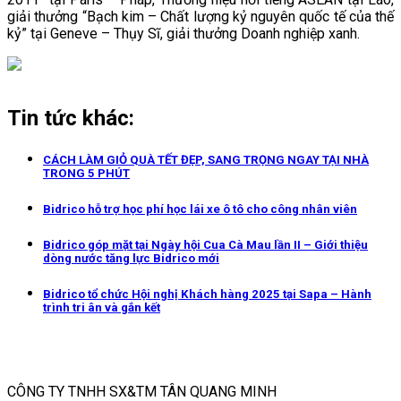
giải thưởng “Bạch kim – Chất lượng kỷ nguyên quốc tế của thế
kỷ” tại Geneve – Thụy Sĩ, giải thưởng Doanh nghiệp xanh.
Tin tức khác:
CÁCH LÀM GIỎ QUÀ TẾT ĐẸP, SANG TRỌNG NGAY TẠI NHÀ
TRONG 5 PHÚT
Bidrico hỗ trợ học phí học lái xe ô tô cho công nhân viên
Bidrico góp mặt tại Ngày hội Cua Cà Mau lần II – Giới thiệu
dòng nước tăng lực Bidrico mới
Bidrico tổ chức Hội nghị Khách hàng 2025 tại Sapa – Hành
trình tri ân và gắn kết
CÔNG TY TNHH SX&TM TÂN QUANG MINH