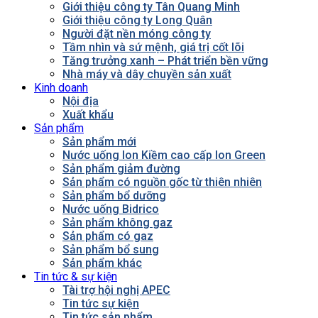
Giới thiệu công ty Tân Quang Minh
Giới thiệu công ty Long Quân
Người đặt nền móng công ty
Tầm nhìn và sứ mệnh, giá trị cốt lõi
Tăng trưởng xanh – Phát triển bền vững
Nhà máy và dây chuyền sản xuất
Kinh doanh
Nội địa
Xuất khẩu
Sản phẩm
Sản phẩm mới
Nước uống Ion Kiềm cao cấp Ion Green
Sản phẩm giảm đường
Sản phẩm có nguồn gốc từ thiên nhiên
Sản phẩm bổ dưỡng
Nước uống Bidrico
Sản phẩm không gaz
Sản phẩm có gaz
Sản phẩm bổ sung
Sản phẩm khác
Tin tức & sự kiện
Tài trợ hội nghị APEC
Tin tức sự kiện
Tin tức sản phẩm