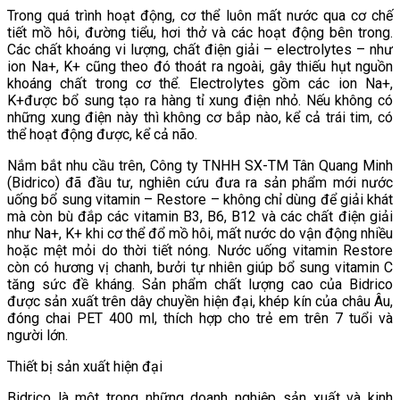
Trong quá trình hoạt động, cơ thể luôn mất nước qua cơ chế
tiết mồ hôi, đường tiểu, hơi thở và các hoạt động bên trong.
Các chất khoáng vi lượng, chất điện giải – electrolytes – như
ion Na+, K+ cũng theo đó thoát ra ngoài, gây thiếu hụt nguồn
khoáng chất trong cơ thể. Electrolytes gồm các ion Na+,
K+được bổ sung tạo ra hàng tỉ xung điện nhỏ. Nếu không có
những xung điện này thì không cơ bắp nào, kể cả trái tim, có
thể hoạt động được, kể cả não.
Nắm bắt nhu cầu trên, Công ty TNHH SX-TM Tân Quang Minh
(Bidrico) đã đầu tư, nghiên cứu đưa ra sản phẩm mới nước
uống bổ sung vitamin – Restore – không chỉ dùng để giải khát
mà còn bù đắp các vitamin B3, B6, B12 và các chất điện giải
như Na+, K+ khi cơ thể đổ mồ hôi, mất nước do vận động nhiều
hoặc mệt mỏi do thời tiết nóng. Nước uống vitamin Restore
còn có hương vị chanh, bưởi tự nhiên giúp bổ sung vitamin C
tăng sức đề kháng. Sản phẩm chất lượng cao của Bidrico
được sản xuất trên dây chuyền hiện đại, khép kín của châu Âu,
đóng chai PET 400 ml, thích hợp cho trẻ em trên 7 tuổi và
người lớn.
Thiết bị sản xuất hiện đại
Bidrico là một trong những doanh nghiệp sản xuất và kinh