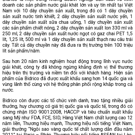
doanh các sản phẩm nước giải khát lớn và uy tín nhất tại Việt
Nam với 10 dây chuyền sản xuất, trong đó có 1 dây chuyền
sản xuất nước tinh khiết, 2 dây chuyền sản xuất nước yến, 1
dây chuyền sản xuất sữa chua uống, 1 dây chuyền sản xuất
các sản phẩm chiết nóng, 2 dây chuyền sản xuất lon 330 ml và
250 ml, 2 dây chuyền sản xuất nước ngọt có gaz chai PET 1,5
lít, 1,25 lít, 500 ml và 1 dây chuyền sản xuất thạch rau câu trái
cây. Tất cả dây chuyền này đã đưa ra thị trường trên 100 triệu
lít sản phẩm/năm.
Sau hơn 20 năm kinh nghiệm hoạt động trong lĩnh vực nước
giải khát, công ty đã không ngừng khẳng định vị thế thương
hiệu trên thị trường và niềm tin đối với khách hàng. Hiện sản
phẩm của Bidrico đã được xuất khẩu sang hơn 14 quốc gia và
vùng lãnh thổ cùng với hệ thống phân phối rộng khắp trong cả
nước.
Bidrico còn được các tổ chức vinh danh, trao tặng nhiều giải
thưởng, huy chương có giá trị quốc gia và quốc tế, trong đó có
chứng nhận ISO 9001:2008, HACCP và tiêu chuẩn xuất khẩu
sang Mỹ như FDA, FCE, SID, Hàng Việt Nam chất lượng cao 12
năm liền, Thương hiệu mạnh, Thương hiệu nổi tiếng Việt Nam,
giải thưởng “Ngôi sao vàng quốc tế chất lượng dẫn đầu năm
2011” tại Paris – Pháp, Thương hiệu nổi tiếng ASEAN tại Lào,