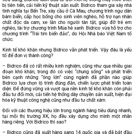
bị tiên tiến, cải tiến kỹ thuật sản xuất. Bidrico tham gia xây nhà
tình nghĩa tại Bến Tre, xây cầu ở Cà Mau, chương trình ngư dân
bám biển, cấp học bổng cho sinh viên nghèo, hỗ trợ nạn nhân
chất độc da cam, xe lăn cho người tàn tật, giúp đỡ trẻ em
nghèo, tài trợ chương trình Mùa hè xanh. Bidrico vừa hỗ trợ cho
chương trình “Trái tim biển đảo”, do Hội Nhà báo Việt Nam tổ
chức.
Kinh tế khó khăn nhưng Bidrico vẫn phát triển. Vậy đâu là yếu
tố để đơn vị thành công?
– Bidrico đã có rất nhiều kinh nghiệm, cũng như qua nhiều giai
đoạn khó khăn, trong đó có việc “chung sống” và phát triển
bên cạnh những “ông lớn” cùng ngành đã phần nào giúp
Bidrico lựa chọn lộ trình đúng đắn, chiến lược phát triển toàn
diện. Để đứng vững và vượt qua nền kinh tế khó khăn còn phải
đầu tư đổi mới, cải tiến hệ thống dây chuyền sản xuất, hiện đại
hóa kỹ thuật công nghệ cũng như đầu tư chất xám.
Đối với các thương hiệu lớn trong ngành hàng tiêu dùng nhanh,
tại mỗi thị trường XK, họ đều xây dựng cho mình một nhãn
hàng riêng. Với Bidrico thì sao?
– Bidrico cũng đã xuất hàng sang 14 quốc gia và đã bắt đầu