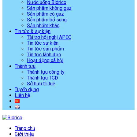
Nước uống Bidrico
Sản phẩm không gaz
Sản phẩm có gaz
Sản phẩm bổ sung
Sản phẩm khác
Tin tức & sự kiện
Tài trợ hội nghị APEC
Tin tức sự kiện
Tin tức sản phẩm
Tin tức lãnh đạo
Hoạt động xã hội
Thành tựu
Thành tựu công ty
Thành tựu TGĐ
Sở hữu trí tuệ
Tuyển dụng
Liên hệ
Trang chủ
Giới thiệu