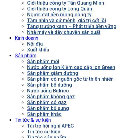
Giới thiệu công ty Tân Quang Minh
Giới thiệu công ty Long Quân
Người đặt nền móng công ty
Tầm nhìn và sứ mệnh, giá trị cốt lõi
Tăng trưởng xanh – Phát triển bền vững
Nhà máy và dây chuyền sản xuất
Kinh doanh
Nội địa
Xuất khẩu
Sản phẩm
Sản phẩm mới
Nước uống Ion Kiềm cao cấp Ion Green
Sản phẩm giảm đường
Sản phẩm có nguồn gốc từ thiên nhiên
Sản phẩm bổ dưỡng
Nước uống Bidrico
Sản phẩm không gaz
Sản phẩm có gaz
Sản phẩm bổ sung
Sản phẩm khác
Tin tức & sự kiện
Tài trợ hội nghị APEC
Tin tức sự kiện
Tin tức sản phẩm