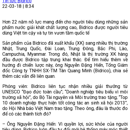
Tin tức Bidrico
22-03-18 | 8:34
Hơn 22 năm nỗ lực mang đến cho người tiêu dùng những sản
phẩm nước giải khát chất lượng cao, Bidrico được người tiêu
dùng Việt tin cậy và tự tin vươn tầm quốc tế
Sản phẩm của Bidrico đã xuất khẩu (XK) sang nhiều thị trường
Nhật, Trung Quốc, Đài Loan, Trung Đông, Bắc Phi, Lào,
Campuchia, Myanmar. Trong đó, Nhật là thị trường XK hàng
đầu được Bidrico tập trung khai thác. Để tìm hiểu thêm về
hướng đi chiến lược này, ông Nguyễn Đặng Hiến, Tổng Giám
đốc Công ty TNHH SX-TM Tân Quang Minh (Bidrico), chia sẻ
thêm các vấn đề liên quan.
Phóng viên: Bidrico liên tục nhận nhiều giải thưởng từ
UNESCO “Đạo đức toàn cầu”; “Doanh nghiệp tiêu biểu vì môi
trường xã hội”, do Bộ Tài nguyên và Môi trường trao tặng; “Top
10 doanh nghiệp thực hiện tốt công tác an sinh xã hội 2013”,
do Hội Nhà báo Việt Nam trao tặng. Theo ông, đâu là thước đo
để có các thành tích đó?
– Ông Nguyễn Đặng Hiến: Vì quyền lợi, sức khỏe của người
tiêu dùng, Bidrico luôn đầu tư đổi mới hệ thống máy móc thiết