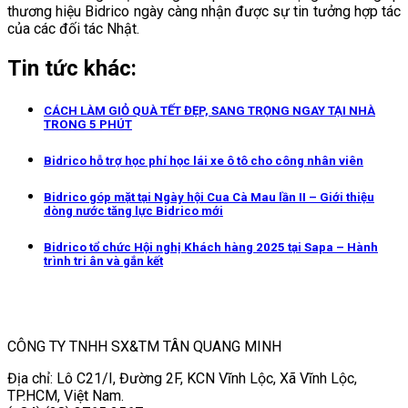
thương hiệu Bidrico ngày càng nhận được sự tin tưởng hợp tác
của các đối tác Nhật.
Tin tức khác:
CÁCH LÀM GIỎ QUÀ TẾT ĐẸP, SANG TRỌNG NGAY TẠI NHÀ
TRONG 5 PHÚT
Bidrico hỗ trợ học phí học lái xe ô tô cho công nhân viên
Bidrico góp mặt tại Ngày hội Cua Cà Mau lần II – Giới thiệu
dòng nước tăng lực Bidrico mới
Bidrico tổ chức Hội nghị Khách hàng 2025 tại Sapa – Hành
trình tri ân và gắn kết
CÔNG TY TNHH SX&TM TÂN QUANG MINH
Địa chỉ: Lô C21/I, Đường 2F, KCN Vĩnh Lộc, Xã Vĩnh Lộc,
TP.HCM, Việt Nam.