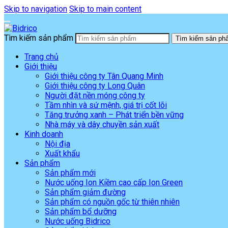
Skip to navigation
Skip to main content
Tìm kiếm sản phẩm
Tìm kiếm sản ph
Trang chủ
Giới thiệu
Giới thiệu công ty Tân Quang Minh
Giới thiệu công ty Long Quân
Người đặt nền móng công ty
Tầm nhìn và sứ mệnh, giá trị cốt lõi
Tăng trưởng xanh – Phát triển bền vững
Nhà máy và dây chuyền sản xuất
Kinh doanh
Nội địa
Xuất khẩu
Sản phẩm
Sản phẩm mới
Nước uống Ion Kiềm cao cấp Ion Green
Sản phẩm giảm đường
Sản phẩm có nguồn gốc từ thiên nhiên
Sản phẩm bổ dưỡng
Nước uống Bidrico