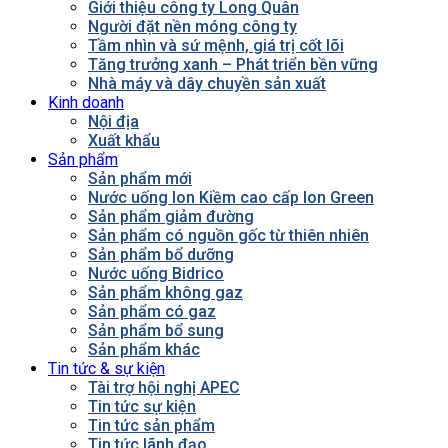
Giới thiệu công ty Long Quân
Người đặt nền móng công ty
Tầm nhìn và sứ mệnh, giá trị cốt lõi
Tăng trưởng xanh – Phát triển bền vững
Nhà máy và dây chuyền sản xuất
Kinh doanh
Nội địa
Xuất khẩu
Sản phẩm
Sản phẩm mới
Nước uống Ion Kiềm cao cấp Ion Green
Sản phẩm giảm đường
Sản phẩm có nguồn gốc từ thiên nhiên
Sản phẩm bổ dưỡng
Nước uống Bidrico
Sản phẩm không gaz
Sản phẩm có gaz
Sản phẩm bổ sung
Sản phẩm khác
Tin tức & sự kiện
Tài trợ hội nghị APEC
Tin tức sự kiện
Tin tức sản phẩm
Tin tức lãnh đạo