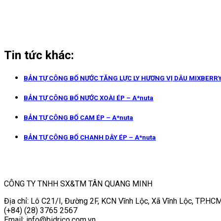
Tin tức khác:
BẢN TỰ CÔNG BỐ NƯỚC TĂNG LỰC LY HƯƠNG VỊ DÂU MIXBERR
BẢN TỰ CÔNG BỐ NƯỚC XOÀI ÉP – A*nuta
BẢN TỰ CÔNG BỐ CAM ÉP – A*nuta
BẢN TỰ CÔNG BỐ CHANH DÂY ÉP – A*nuta
CÔNG TY TNHH SX&TM TÂN QUANG MINH
Địa chỉ: Lô C21/I, Đường 2F, KCN Vĩnh Lộc, Xã Vĩnh Lộc, TP.HCM
(+84) (28) 3765 2567
Email: info@bidrico.com.vn