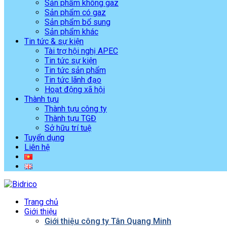
Sản phẩm không gaz
Sản phẩm có gaz
Sản phẩm bổ sung
Sản phẩm khác
Tin tức & sự kiện
Tài trợ hội nghị APEC
Tin tức sự kiện
Tin tức sản phẩm
Tin tức lãnh đạo
Hoạt động xã hội
Thành tựu
Thành tựu công ty
Thành tựu TGĐ
Sở hữu trí tuệ
Tuyển dụng
Liên hệ
Trang chủ
Giới thiệu
Giới thiệu công ty Tân Quang Minh