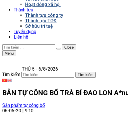
Hoạt động xã hội
Thành tựu
Thành tựu công ty
Thành tựu TGĐ
Sở hữu trí tuệ
Tuyển dụng
Liên hệ
Close
Menu
THỨ 5 - 6/8/2026
Tìm kiếm
Tìm kiếm
BẢN TỰ CÔNG BỐ TRÀ BÍ ĐAO LON A*n
Sản phẩm tự công bố
06-05-20 | 9:10