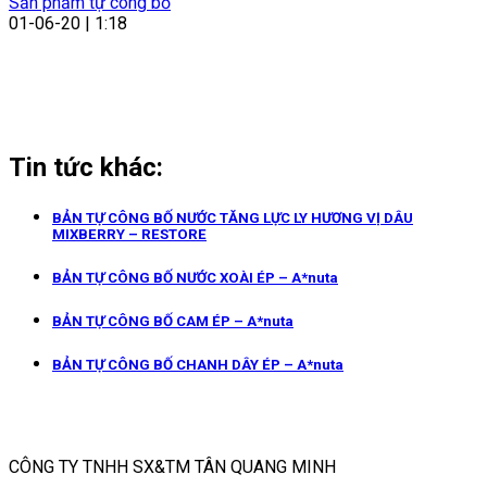
Sản phẩm tự công bố
01-06-20 | 1:18
Tin tức khác:
BẢN TỰ CÔNG BỐ NƯỚC TĂNG LỰC LY HƯƠNG VỊ DÂU
MIXBERRY – RESTORE
BẢN TỰ CÔNG BỐ NƯỚC XOÀI ÉP – A*nuta
BẢN TỰ CÔNG BỐ CAM ÉP – A*nuta
BẢN TỰ CÔNG BỐ CHANH DÂY ÉP – A*nuta
CÔNG TY TNHH SX&TM TÂN QUANG MINH