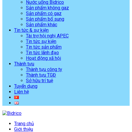
Nước uống Bidrico
Sản phẩm không gaz
Sản phẩm có gaz
Sản phẩm bổ sung
Sản phẩm khác
Tin tức & sự kiện
Tài trợ hội nghị APEC
Tin tức sự kiện
Tin tức sản phẩm
Tin tức lãnh đạo
Hoạt động xã hội
Thành tựu
Thành tựu công ty
Thành tựu TGĐ
Sở hữu trí tuệ
Tuyển dụng
Liên hệ
Trang chủ
Giới thiệu