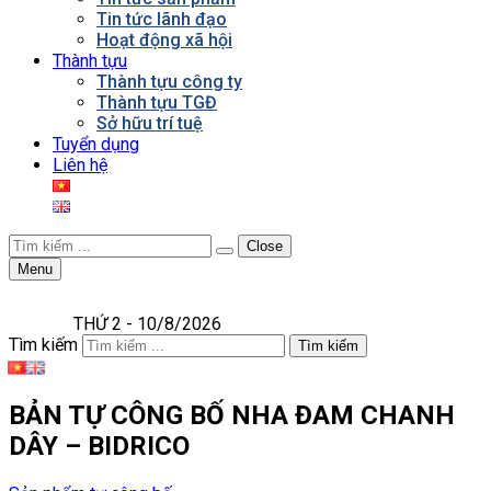
Tin tức lãnh đạo
Hoạt động xã hội
Thành tựu
Thành tựu công ty
Thành tựu TGĐ
Sở hữu trí tuệ
Tuyển dụng
Liên hệ
Close
Menu
THỨ 2 - 10/8/2026
Tìm kiếm
Tìm kiếm
BẢN TỰ CÔNG BỐ NHA ĐAM CHANH
DÂY – BIDRICO