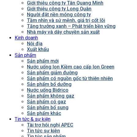
Giới thiệu công ty Tân Quang Minh
Giới thiệu công ty Long Quân
Người đặt nền móng công ty
Tầm nhìn và sứ mệnh, giá trị cốt lõi
Tăng trưởng xanh – Phát triển bền vững
Nhà máy và dây chuyền sản xuất
Kinh doanh
Nội địa
Xuất khẩu
Sản phẩm
Sản phẩm mới
Nước uống Ion Kiềm cao cấp Ion Green
Sản phẩm giảm đường
Sản phẩm có nguồn gốc từ thiên nhiên
Sản phẩm bổ dưỡng
Nước uống Bidrico
Sản phẩm không gaz
Sản phẩm có gaz
Sản phẩm bổ sung
Sản phẩm khác
Tin tức & sự kiện
Tài trợ hội nghị APEC
Tin tức sự kiện
Tin tức sản phẩm