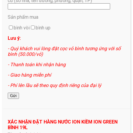
cũ (số nhà, tên đường, phường, quận, TP)
Sản phẩm mua
bình vòi
bình up
Lưu ý:
- Quý khách vui lòng đặt cọc vỏ bình tương ứng với số
bình (50.000/vỏ)
- Thanh toán khi nhận hàng
- Giao hàng miễn phí
- Phí lên lầu sẽ theo quy định riêng của đại lý
XÁC NHẬN ĐẶT HÀNG NƯỚC ION KIỀM ION GREEN
BÌNH 19L