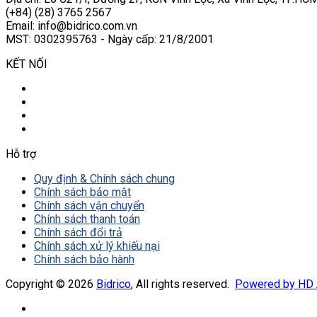
(+84) (28) 3765 2567
Email: info@bidrico.com.vn
MST: 0302395763 - Ngày cấp: 21/8/2001
KẾT NỐI
Hỗ trợ
Quy định & Chính sách chung
Chính sách bảo mật
Chính sách vận chuyển
Chính sách thanh toán
Chính sách đổi trả
Chính sách xử lý khiếu nại
Chính sách bảo hành
Copyright © 2026
Bidrico
, All rights reserved.
Powered by HD