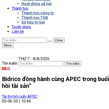
Hoạt động xã hội
Thành tựu
Thành tựu công ty
Thành tựu TGĐ
Sở hữu trí tuệ
Tuyển dụng
Liên hệ
Close
Menu
THỨ 7 - 8/8/2026
Tìm kiếm
Tìm kiếm
Bidrico đồng hành cùng APEC trong buổi 
hồi tài sản”
Tài trợ hội nghị APEC
05-06-20 | 10:44