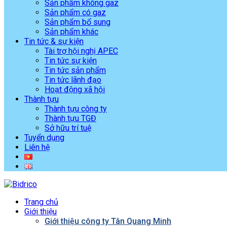
Sản phẩm không gaz
Sản phẩm có gaz
Sản phẩm bổ sung
Sản phẩm khác
Tin tức & sự kiện
Tài trợ hội nghị APEC
Tin tức sự kiện
Tin tức sản phẩm
Tin tức lãnh đạo
Hoạt động xã hội
Thành tựu
Thành tựu công ty
Thành tựu TGĐ
Sở hữu trí tuệ
Tuyển dụng
Liên hệ
Trang chủ
Giới thiệu
Giới thiệu công ty Tân Quang Minh