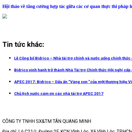
Hội thảo về tăng cường hợp tác giữa các cơ quan thực thi pháp l
Tin tức khác:
Lễ Công bố Bidrico – Nhà tài trợ chính và nước uống chính thức
Bidrico vinh hạnh trở thành Nhà Tài trợ Chính thức Hội nghị cấ
APEC 2017: Bidrico – Dấu ấn “Vàng son ”của một thương hiệu Vi
Chủ tịch nước cám ơn các nhà tài trợ APEC 2017
CÔNG TY TNHH SX&TM TÂN QUANG MINH
Địa chỉ: Lô C21/I, Đường 2F, KCN Vĩnh Lộc, Xã Vĩnh Lộc, TP.HCM