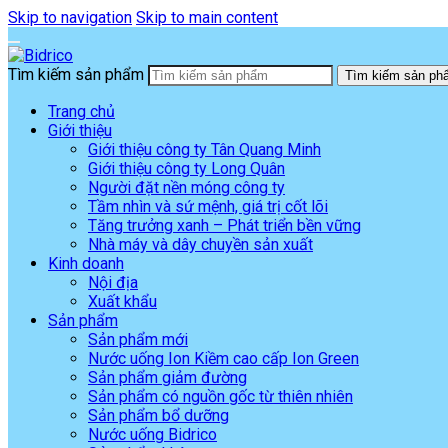
Skip to navigation
Skip to main content
Tìm kiếm sản phẩm
Tìm kiếm sản ph
Trang chủ
Giới thiệu
Giới thiệu công ty Tân Quang Minh
Giới thiệu công ty Long Quân
Người đặt nền móng công ty
Tầm nhìn và sứ mệnh, giá trị cốt lõi
Tăng trưởng xanh – Phát triển bền vững
Nhà máy và dây chuyền sản xuất
Kinh doanh
Nội địa
Xuất khẩu
Sản phẩm
Sản phẩm mới
Nước uống Ion Kiềm cao cấp Ion Green
Sản phẩm giảm đường
Sản phẩm có nguồn gốc từ thiên nhiên
Sản phẩm bổ dưỡng
Nước uống Bidrico