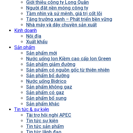
Giới thiệu công ty Long Quân
Người đặt nền móng công ty
Tầm nhìn và sứ mệnh, giá trị cốt lõi
Tăng trưởng xanh – Phát triển bền vững
Nhà máy và dây chuyền sản xuất
Kinh doanh
Nội địa
Xuất khẩu
Sản phẩm
Sản phẩm mới
Nước uống Ion Kiềm cao cấp Ion Green
Sản phẩm giảm đường
Sản phẩm có nguồn gốc từ thiên nhiên
Sản phẩm bổ dưỡng
Nước uống Bidrico
Sản phẩm không gaz
Sản phẩm có gaz
Sản phẩm bổ sung
Sản phẩm khác
Tin tức & sự kiện
Tài trợ hội nghị APEC
Tin tức sự kiện
Tin tức sản phẩm
Tin tức lãnh đạo