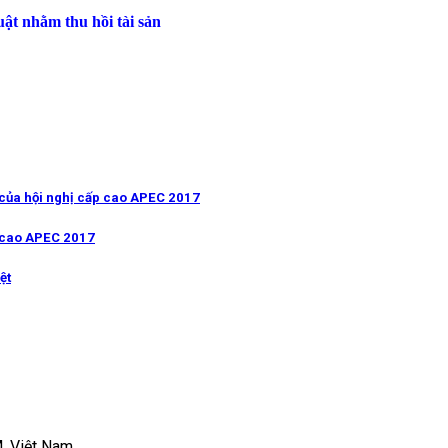
uật nhằm thu hồi tài sản
 của hội nghị cấp cao APEC 2017
p cao APEC 2017
ệt
, Việt Nam.