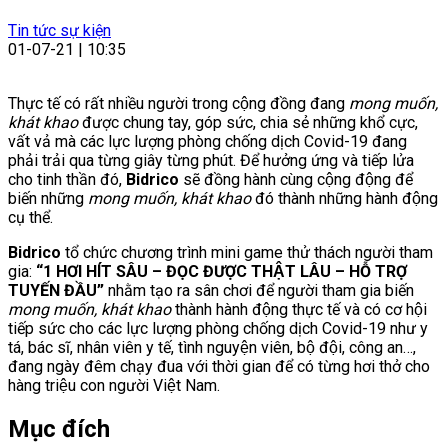
Tin tức sự kiện
01-07-21 | 10:35
Thực tế có rất nhiều người trong cộng đồng đang
mong muốn,
khát khao
được chung tay, góp sức, chia sẻ những khổ cực,
vất vả mà các lực lượng phòng chống dịch Covid-19 đang
phải trải qua từng giây từng phút. Để hưởng ứng và tiếp lửa
cho tinh thần đó,
Bidrico
sẽ đồng hành cùng cộng động để
biến những
mong muốn, khát khao
đó thành những hành động
cụ thể.
Bidrico
tổ chức chương trình mini game thử thách người tham
gia:
“1 HƠI HÍT SÂU – ĐỌC ĐƯỢC THẬT LÂU – HỖ TRỢ
TUYẾN ĐẦU”
nhằm tạo ra sân chơi để người tham gia biến
mong muốn, khát khao
thành hành động thực tế và có cơ hội
tiếp sức cho các lực lượng phòng chống dịch Covid-19 như y
tá, bác sĩ, nhân viên y tế, tình nguyện viên, bộ đội, công an…,
đang ngày đêm chạy đua với thời gian để có từng hơi thở cho
hàng triệu con người Việt Nam.
Mục đích