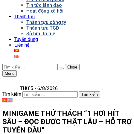
Tin tức lãnh đạo
Hoạt động xã hội
Thành tựu
Thành tựu công ty
Thành tựu TGĐ
Sở hữu trí tuệ
Tuyển dụng
Liên hệ
Close
Menu
THỨ 5 - 6/8/2026
Tìm kiếm
Tìm kiếm
MINIGAME THỬ THÁCH “1 HƠI HÍT
SÂU – ĐỌC ĐƯỢC THẬT LÂU – HỖ TRỢ
TUYẾN ĐẦU”