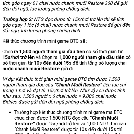
tích góp ngay 01 chai nước chanh muối Restore 360 để gửi
đến đội ngũ, lực lượng phòng chống dịch.
Trường hợp 2:
NTG đọc được từ 15s/hơi trở lên thì sẽ tích
góp ngay 1 lốc (6 chai) nước chanh muối Restore để gửi đến
đội ngũ, lực lượng phòng chống dịch.
Kết thúc chương trình mini game BTC sẽ :
Chọn ra
1,500 người tham gia đầu tiên
có số thời gian
từ
15s/hơi trở lên
và Chọn ra
1,000 người tham gia đầu tiên
có
số thời gian
từ 10s đến dưới 15s
để tính tổng số lượng chai
nước chanh muối Restore
gửi đi.
Ví dụ: Kết thúc thời gian mini game BTC tìm được 1,500
người tham gia đọc câu
“Chanh Muối Restore”
liên tục chỉ
trong 1 hơi và đạt từ 15s/hơi trở lên. Như vậy sẽ được tính
như sau: 1,500 người x 6 chai nước = 9.000 chai nước
Bidrico được gửi đến đội ngũ phòng chống dịch.
Trường hợp kết thúc chương trình mini game mà BTC
chưa chọn được 1,500 NTG đọc câu
“Chanh Muối
Restore”
được 15s/hơi trở lên và 1,000 NTG đọc câu
“Chanh Muối Restore” được từ 10s đến dưới 15s thì