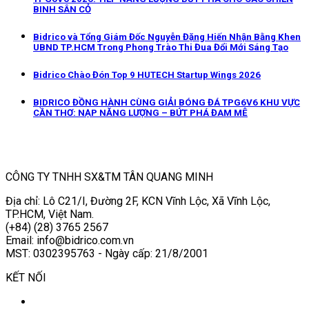
BINH SÂN CỎ
Bidrico và Tổng Giám Đốc Nguyễn Đặng Hiến Nhận Bằng Khen
UBND TP.HCM Trong Phong Trào Thi Đua Đổi Mới Sáng Tạo
Bidrico Chào Đón Top 9 HUTECH Startup Wings 2026
BIDRICO ĐỒNG HÀNH CÙNG GIẢI BÓNG ĐÁ TPG6V6 KHU VỰC
CẦN THƠ: NẠP NĂNG LƯỢNG – BỨT PHÁ ĐAM MÊ
CÔNG TY TNHH SX&TM TÂN QUANG MINH
Địa chỉ: Lô C21/I, Đường 2F, KCN Vĩnh Lộc, Xã Vĩnh Lộc,
TP.HCM, Việt Nam.
(+84) (28) 3765 2567
Email: info@bidrico.com.vn
MST: 0302395763 - Ngày cấp: 21/8/2001
KẾT NỐI