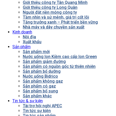
Giới thiệu công ty Tân Quang Minh
Giới thiệu công ty Long Quân
Người đặt nền móng công ty
Tầm nhìn và sứ mệnh, giá trị cốt lõi
Tăng trưởng xanh – Phát triển bền vững
Nhà máy và dây chuyền sản xuất
Kinh doanh
Nội địa
Xuất khẩu
Sản phẩm
Sản phẩm mới
Nước uống Ion Kiềm cao cấp Ion Green
Sản phẩm giảm đường
Sản phẩm có nguồn gốc từ thiên nhiên
Sản phẩm bổ dưỡng
Nước uống Bidrico
Sản phẩm không gaz
Sản phẩm có gaz
Sản phẩm bổ sung
Sản phẩm khác
Tin tức & sự kiện
Tài trợ hội nghị APEC
Tin tức sự kiện
Tin tức sản phẩm