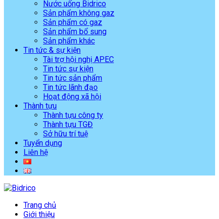
Nước uống Bidrico
Sản phẩm không gaz
Sản phẩm có gaz
Sản phẩm bổ sung
Sản phẩm khác
Tin tức & sự kiện
Tài trợ hội nghị APEC
Tin tức sự kiện
Tin tức sản phẩm
Tin tức lãnh đạo
Hoạt động xã hội
Thành tựu
Thành tựu công ty
Thành tựu TGĐ
Sở hữu trí tuệ
Tuyển dụng
Liên hệ
Trang chủ
Giới thiệu