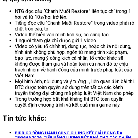
NTG đọc câu “Chanh Muối Restore” liên tục chỉ trong 1
hơi và từ 10s/hơi trở lên.
Tiếng đọc câu “Chanh Muối Restore” trong video phải rõ
chữ, tròn câu, to
Video thể hiện văn minh lịch sự, có sáng tạo.
1 người tham gia chỉ được gửi 1 video.
Video có yếu tố chính trị, dung tục, hoặc chứa nội dung,
hình ảnh không phù hợp, ngôn từ mang tính xúc phạm,
bạo lực, mang ý công kích cá nhân, tổ chức khác sẽ
không được tham gia và hoàn toàn cá nhân đó tự chịu
trách nhiêm về hành động của mình trước pháp luật của
Việt Nam.
Mọi hình ảnh, nội dung và ý tưởng…, liên quan đến bài thi,
BTC được toàn quyền sử dụng trên tất cả các kênh
truyền thông đại chúng mà pháp luật Việt Nam cho phép.
Trong trường hợp bất khả kháng thì BTC toàn quyền
quyết định chương trình và kết quả mini game này.
Tin tức khác:
BIDRICO ĐỒNG HÀNH CÙNG CHUNG KẾT GIẢI BÓNG ĐÁ
TPG6V6 2026: TIẾP NĂNG LƯỢNG BỨT PHÁ CHO CÁC CHIẾN