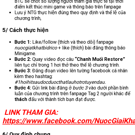
BTC sẽ chốt số lượng người tham gia thực tế tại thời
điểm kết thúc mini game và thông báo trên fanpage
Lưu ý NTG thực hiện đúng theo quy định và thể lệ của
chương trình,
5/ Cách thực hiện
Bước 1:
Like/follow (thích và theo dõi) fanpage
nuocgiatkhatbidrico
+ like (thích) bài đăng thông báo
Minigame.
Bước 2:
Quay video đọc câu
“Chanh Muối Restore”
liên tục chỉ trong 1 hơi thở theo thể lệ chương trình.
Bước 3:
Đăng đoạn video lên tường facebook cá nhân
kèm theo hashtag:
#1hoihitsaudocduocthatlauhotrotuyendau.
Bước 4:
Gửi link bài đăng ở
bước 3
vào dưới phần bình
luận của chương trình trên fanpage Tag 2 người khác để
thách
đấu với thành tích bạn đạt được.
LINK THAM GIA:
https://www.facebook.com/NuocGiaiKh
6/ Quy định chung